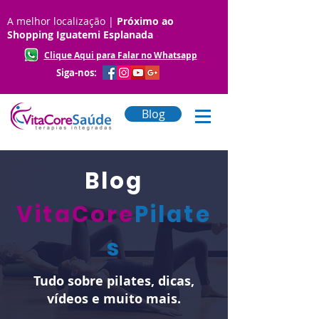
A melhor localização |
Próximo ao
Shopping Iguatemi Esplanada
Clique Aqui para Falar no Whatsapp
Siga-nos:
Blog
Blog
VitaCore
Pilate
s
Tudo sobre pilates, dicas,
vídeos e muito mais.