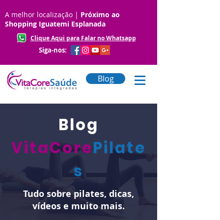
A melhor localização |
Próximo ao
Shopping Iguatemi Esplanada
Clique Aqui para Falar no Whatsapp
Siga-nos:
Blog
Blog
VitaCore
Pilate
s
Tudo sobre pilates, dicas,
vídeos e muito mais.